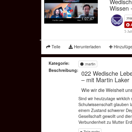
Wedisch
Wissen -
:ma
1:07:47
5 Ja
Teile
Herunterladen
Hinzufüg
Kategorie:
:martin
Beschreibung:
022 Wedische Lebe
– mit Martin Laker
Wie wir die Weisheit un
Sind wir heutzutage wirklich 
Schulwissenschaft glauben l
einem Zustand schwerer Deg
Gesellschaft gewollt und die
Verbundenheit zu Mutter Er
Die Rückbesinnung auf die v
Zeig mehr