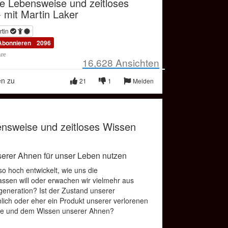
e Lebensweise und zeitloses
 mit Martin Laker
rtin
Abonnieren
2096
hre
16,628
Ansichten
en zu
21
1
Melden
nsweise und zeitloses Wissen
serer Ahnen für unser Leben nutzen
so hoch entwickelt, wie uns die
assen will oder erwachen wir vielmehr aus
eneration? Ist der Zustand unserer
nlich oder eher ein Produkt unserer verlorenen
de und dem Wissen unserer Ahnen?
ergessene Weisheit unserer slawisch-arischen