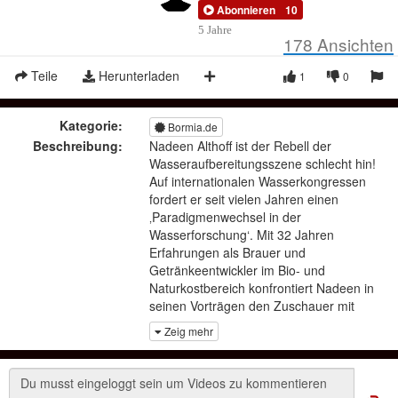
Abonnieren
10
5 Jahre
178
Ansichten
Teile
Herunterladen
1
0
Kategorie:
Bormia.de
Beschreibung:
Nadeen Althoff ist der Rebell der
Wasseraufbereitungsszene schlecht hin!
Auf internationalen Wasserkongressen
fordert er seit vielen Jahren einen
‚Paradigmenwechsel in der
Wasserforschung‘. Mit 32 Jahren
Erfahrungen als Brauer und
Getränkeentwickler im Bio- und
Naturkostbereich konfrontiert Nadeen in
seinen Vorträgen den Zuschauer mit
den Realitäten der vielfachen
Zeig mehr
Manipulation/en an unserem
Trinkwasser. Wasser ‚funktioniert nicht‘
mit billigen Konzepten und
Konstruktionen von irgendwelchen