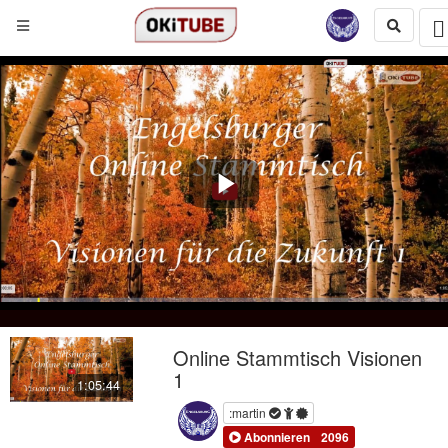
Play
Video
Online Stammtisch Visionen
1
1:05:44
:martin
Abonnieren
2096