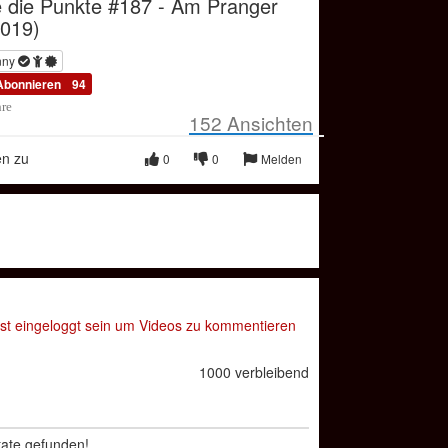
e die Punkte #187 - Am Pranger
2019)
nny
Abonnieren
94
hre
152
Ansichten
en zu
0
0
Melden
t eingeloggt sein um Videos zu kommentieren
1000 verbleibend
tate gefunden!