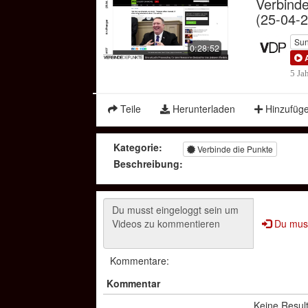
Verbind
(25-04-
Su
0:28:52
5 Ja
Teile
Herunterladen
Hinzufüg
Kategorie:
Verbinde die Punkte
Beschreibung:
Du muss
Kommentare:
Kommentar
Keine Resul