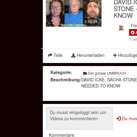
DAVID 
STONE 
KNOW
2:02:04
Fra
5 Ja
Teile
Herunterladen
Hinzufüg
Kategorie:
Der grosse UMBRUCH
Beschreibung:
DAVID ICKE, SACHA STONE
NEEDED TO KNOW
Du muss
Kommentare: