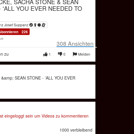
ICKE, SACHA STONE & SEAN
- 'ALL YOU EVER NEEDED TO
nz Josef Suppanz
Abonnieren
226
hre
308
Ansichten
en zu
1
0
Melden
 &amp; SEAN STONE - 'ALL YOU EVER
t eingeloggt sein um Videos zu kommentieren
1000 verbleibend