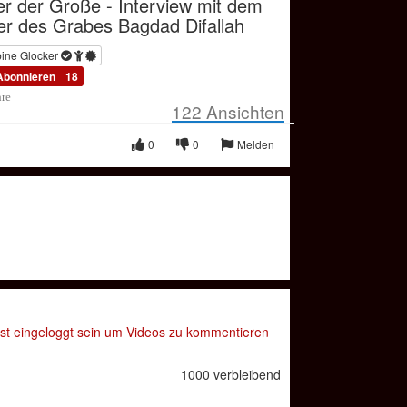
r der Große - Interview mit dem
er des Grabes Bagdad Difallah
ine Glocker
Abonnieren
18
hre
122
Ansichten
0
0
Melden
t eingeloggt sein um Videos zu kommentieren
1000 verbleibend