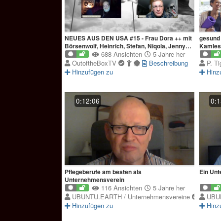
NEUES AUS DEN USA #15 - Frau Dora ++ mit
gesund 
Börsenwolf, Heinrich, Stefan, Niqola, Jenny
Kamles
und Manuel
688 Ansichten
5 Jahre her
OutoftheBoxTV
Beschreibung
P. T
Hinzufügen zu
Hinz
0:12:06
0:1
Pflegeberufe am besten als
Ein Unt
Unternehmensverein
116 Ansichten
5 Jahre her
UBUNTU.EARTH / Unternehmensvereine
UBUN
Hinzufügen zu
Hinz