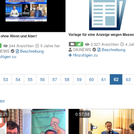
Vorlage für eine Anzeige wegen Mass
t ohne Wenn und Aber!
2,527 Ansichten
4 Jah
244 Ansichten
5 Jahre her
OKiNEWS
Beschreibung
NEWS
Beschreibung
Hinzufügen zu
ufügen zu
(curren
62
53
54
55
56
57
58
59
60
61
63
ter
2:21
0:57:58