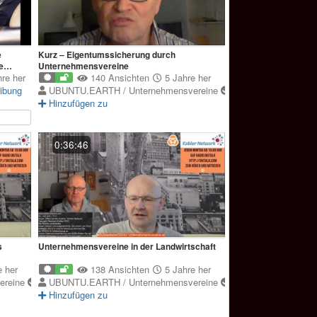
e
Kurz ‒ Eigentumssicherung durch
e
Unternehmensvereine
re her
140 Ansichten
5 Jahre her
ibung
UBUNTU.EARTH / Unternehmensvereine
Hinzufügen zu
0:36:46
s
Unternehmensvereine in der Landwirtschaft
 her
138 Ansichten
5 Jahre her
ereine
UBUNTU.EARTH / Unternehmensvereine
Hinzufügen zu