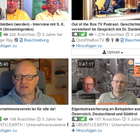
bleiben (werden) - Interview mit S. K.
Out of the Box TV Podcast: Geschicht
h (Streamingvideo)
verstehen! Im Gespräch mit Dr. Daniel
242 Ansichten
5 Jahre her
Ganser
1,276 Ansichten
5 Jah
iger Ray
Beschreibung
OutoftheBoxTV
Beschre
ufügen zu
Hinzufügen zu
Upload
5:40
0:47:17
ernehmensverein ist für alle da!
Eigentumssicherung an Beispielen au
Österreich, Deutschland und Südtirol
108 Ansichten
5 Jahre her
157 Ansichten
5 Jahre
TU.EARTH / Unternehmensvereine
UBUNTU.EARTH / Unternehmensv
ufügen zu
Hinzufügen zu