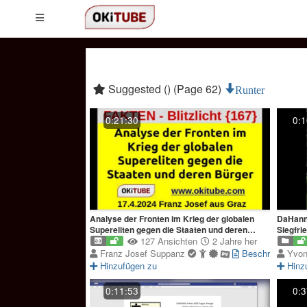
Suggested () (Page 62)
Runter
0:21:30
0:1
Analyse der Fronten im Krieg der globalen
DaHanne
Supereliten gegen die Staaten und deren
Siegfri
Bürger
127 Ansichten
2 Jahre her
Franz Josef Suppanz
Beschreibung
Yvon
Hinzufügen zu
Hinz
0:11:53
0:3