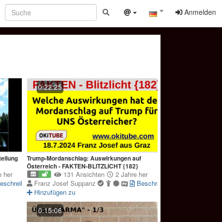
Anmelden
0:22:25
tellung
Trump-Mordanschlag: Auswirkungen auf
Österreich - FAKTEN-BLITZLICHT {182}
 her
131 Ansichten
2 Jahre her
eschreibung
Franz Josef Suppanz
Beschreibung
Hinzufügen zu
0:15:06