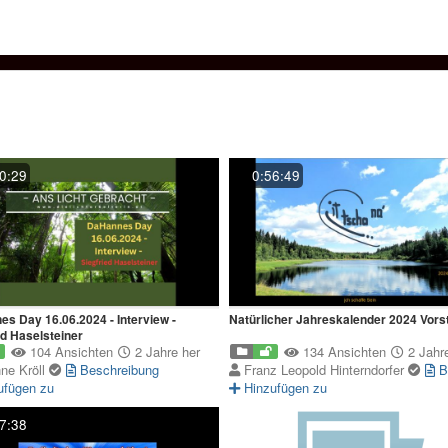
0:29
0:56:49
s Day 16.06.2024 - Interview -
Natürlicher Jahreskalender 2024 Vors
ed Haselsteiner
104 Ansichten
2 Jahre her
134 Ansichten
2 Jahre
ne Kröll
Beschreibung
Franz Leopold Hinterndorfer
B
ufügen zu
Hinzufügen zu
7:38