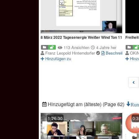
8 März 2022 Tagesenergie Weißer Wind Ton 11
Freihei
113 Ansichten
4 Jahre her
Franz Leopold Hinterndorfer
Beschreibung
OKi
Hinzufügen zu
Hinz
Hinzugefügt am (älteste) (Page 62)
Run
1:26:30
0:3