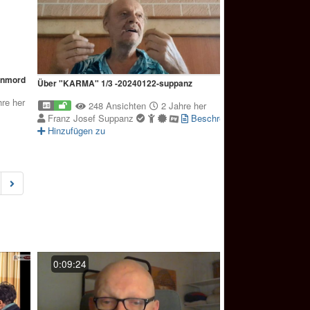
enmord
Über "KARMA" 1/3 -20240122-suppanz
re her
248 Ansichten
2 Jahre her
Franz Josef Suppanz
Beschreibung
Hinzufügen zu
t)
0:09:24