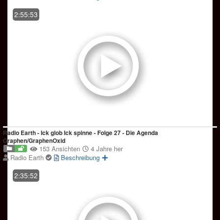
2:55:53
Radio Earth - Ick glob Ick spinne - Folge 27 - Die Agenda
Graphen/GraphenOxid
153 Ansichten
4 Jahre her
Radio Earth
Beschreibung
2:35:52