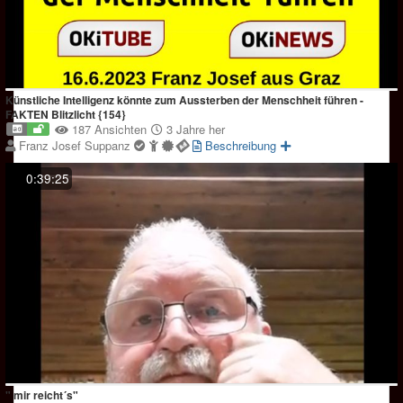
Künstliche Intelligenz könnte zum Aussterben der Menschheit führen -
FAKTEN Blitzlicht {154}
187 Ansichten
3 Jahre her
Franz Josef Suppanz
Beschreibung
0:39:25
" mir reicht´s"