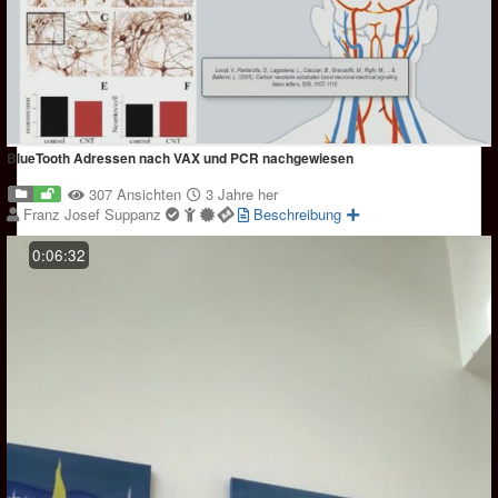
BlueTooth Adressen nach VAX und PCR nachgewiesen
307 Ansichten
3 Jahre her
Franz Josef Suppanz
Beschreibung
0:06:32