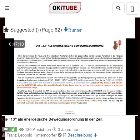
Suggested () (Page 62)
Runter
0:47:10
Die "13" als energetische Bewegungsordnung in der Zeit
136 Ansichten
3 Jahre her
Franz Leopold Hinterndorfer
Beschreibung