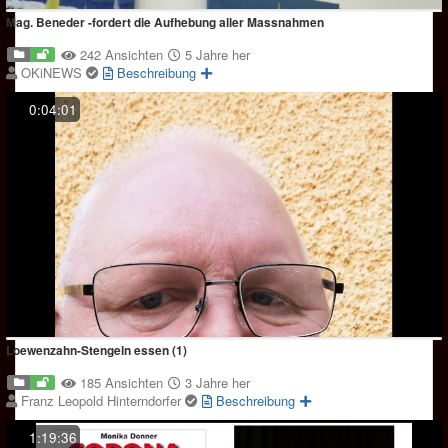
Mag. Beneder -fordert die Aufhebung aller Massnahmen
242 Ansichten
5 Jahre her
OKiNEWS
Beschreibung
0:04:01
Loewenzahn-Stengeln essen (1)
185 Ansichten
3 Jahre her
Franz Leopold Hinterndorfer
Beschreibung
1:19:36