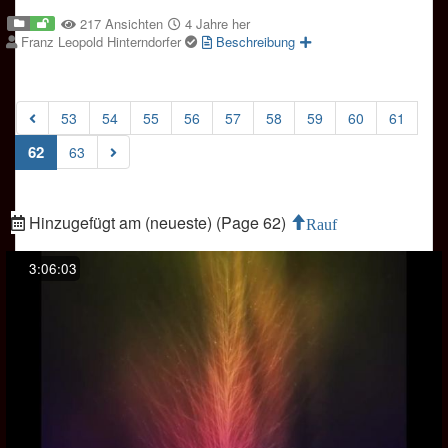
217 Ansichten
4 Jahre her
Franz Leopold Hinterndorfer
Beschreibung
53
54
55
56
57
58
59
60
61
(current)
62
63
Hinzugefügt am (neueste) (Page 62)
Rauf
3:06:03