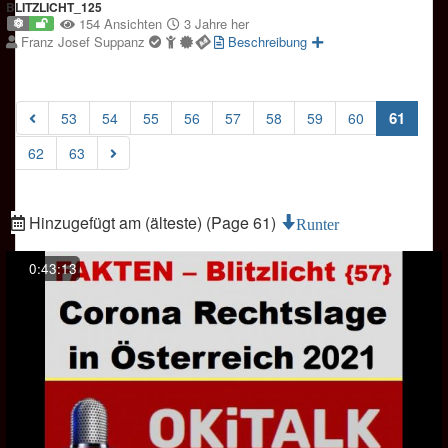
BLITZLICHT_125
154 Ansichten
3 Jahre her
Franz Josef Suppanz
Beschreibung
(curre
61
53
54
55
56
57
58
59
60
62
63
Hinzugefügt am (älteste) (Page 61)
Runter
0:43:13