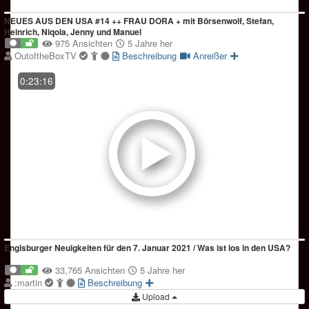
NEUES AUS DEN USA #14 ++ FRAU DORA + mit Börsenwolf, Stefan,
Heinrich, Niqola, Jenny und Manuel
975 Ansichten
5 Jahre her
OutoftheBoxTV
Beschreibung
Anreißer
0:23:16
Englsburger Neuigkeiten für den 7. Januar 2021 / Was ist los in den USA?
33,765 Ansichten
5 Jahre her
:martin
Beschreibung
Upload