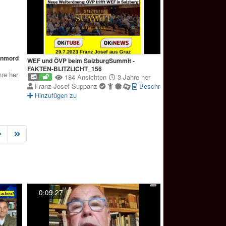
enmord
WEF und ÖVP beim SalzburgSummit -
FAKTEN-BLITZLICHT_156
re her
184 Ansichten
3 Jahre her
Franz Josef Suppanz
Beschreibung
Hinzufügen zu
0:09:27