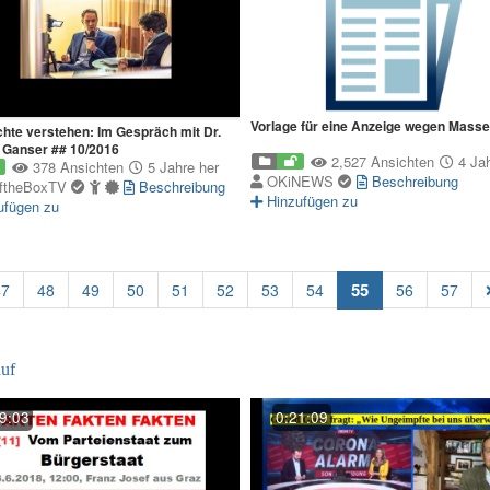
Vorlage für eine Anzeige wegen Mass
hte verstehen: Im Gespräch mit Dr.
 Ganser ## 10/2016
2,527 Ansichten
4 Jah
378 Ansichten
5 Jahre her
OKiNEWS
Beschreibung
ftheBoxTV
Beschreibung
Hinzufügen zu
ufügen zu
(current)
55
47
48
49
50
51
52
53
54
56
57
uf
9:03
0:21:09