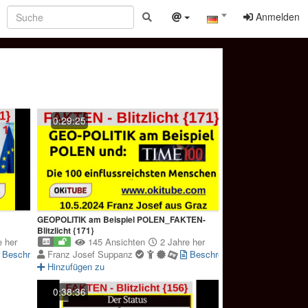
Anmelden
0:29:25
GEOPOLITIK am Beispiel POLEN_FAKTEN-
Blitzlicht {171}
 her
145 Ansichten
2 Jahre her
Beschreibung
Franz Josef Suppanz
Beschreibung
Hinzufügen zu
0:38:36