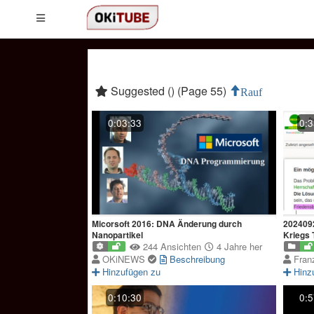
Suggested () (Page 55)
Rauf
0:03:33
0:3
Micorsoft 2016: DNA Änderung durch
2024092
Nanopartikel
Kriegs T
244 Ansichten
4 Jahre her
OKiNEWS
Beschreibung
Fran
Hinzufügen zu
Hinz
0:10:30
0:5