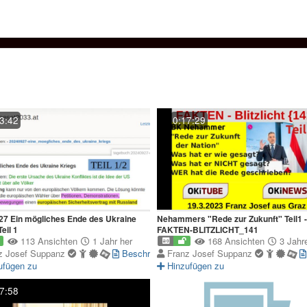
3:42
0:17:29
7 Ein mögliches Ende des Ukraine
Nehammers "Rede zur Zukunft" Teil1 -
eil 1
FAKTEN-BLITZLICHT_141
113 Ansichten
1 Jahr her
168 Ansichten
3 Jahre
z Josef Suppanz
Beschreibung
Franz Josef Suppanz
ufügen zu
Hinzufügen zu
7:58