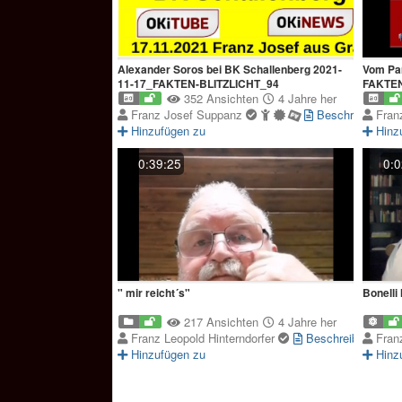
Alexander Soros bei BK Schallenberg 2021-
Vom Par
11-17_FAKTEN-BLITZLICHT_94
FAKTE
352 Ansichten
4 Jahre her
Franz Josef Suppanz
Beschreibung
Fran
Hinzufügen zu
Hinz
0:39:25
0:0
" mir reicht´s"
Bonelli
217 Ansichten
4 Jahre her
Franz Leopold Hinterndorfer
Beschreibung
Fran
Hinzufügen zu
Hinz