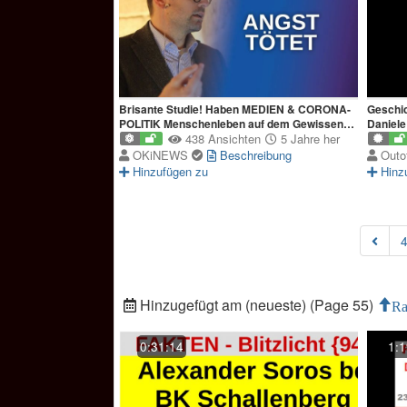
Brisante Studie! Haben MEDIEN & CORONA-
Geschic
POLITIK Menschenleben auf dem Gewissen?
Daniele
(Raphael Bonelli)
438 Ansichten
5 Jahre her
OKiNEWS
Beschreibung
Outo
Hinzufügen zu
Hinz
Hinzugefügt am (neueste) (Page 55)
Ra
0:31:14
1:1