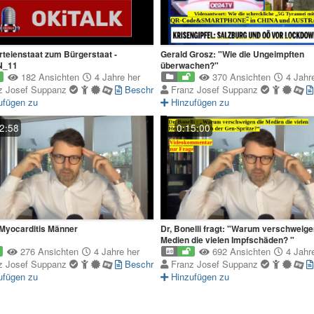
teienstaat zum Bürgerstaat -
Gerald Grosz: "Wie die Ungeimpften
N_11
überwachen?"
182 Ansichten
4 Jahre her
370 Ansichten
4 Jahre
z Josef Suppanz
Beschreibung
Franz Josef Suppanz
ufügen zu
Hinzufügen zu
2:58
0:15:00
 Myocarditis Männer
Dr, Bonelli fragt: "Warum verschweige
Medien die vielen Impfschäden? "
276 Ansichten
4 Jahre her
692 Ansichten
4 Jahre
z Josef Suppanz
Beschreibung
Franz Josef Suppanz
ufügen zu
Hinzufügen zu