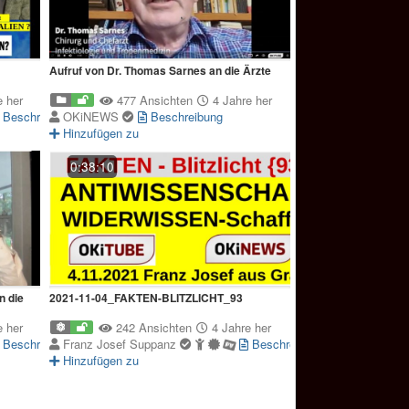
Aufruf von Dr. Thomas Sarnes an die Ärzte
 her
477 Ansichten
4 Jahre her
Beschreibung
OKiNEWS
Beschreibung
Hinzufügen zu
0:38:10
n die
2021-11-04_FAKTEN-BLITZLICHT_93
 her
242 Ansichten
4 Jahre her
Beschreibung
Franz Josef Suppanz
Beschreibung
Hinzufügen zu