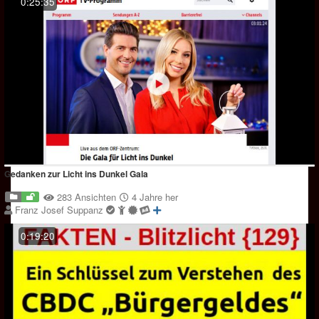
0:25:35
Gedanken zur Licht ins Dunkel Gala
283 Ansichten
4 Jahre her
Franz Josef Suppanz
0:19:20