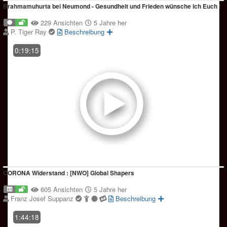
Brahmamuhurta bei Neumond - Gesundheit und Frieden wünsche ich Euch !
229 Ansichten
5 Jahre her
P. Tiger Ray
Beschreibung
0:19:15
CORONA Widerstand : [NWO] Global Shapers
605 Ansichten
5 Jahre her
Franz Josef Suppanz
Beschreibung
1:44:18