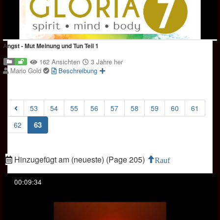
Angst - Mut Meinung und Tun Teil 1
162 Ansichten
3 Jahre her
Mario Gold
Beschreibung
53
54
55
56
57
58
59
60
61
(current)
63
62
Hinzugefügt am (neueste) (Page 205)
Rauf
00:09:34