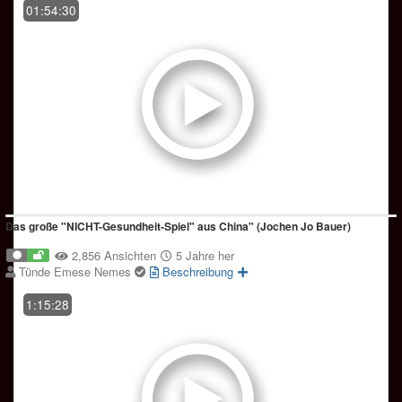
01:54:30
Das große "NICHT-Gesundheit-Spiel" aus China" (Jochen Jo Bauer)
2,856 Ansichten
5 Jahre her
Tünde Emese Nemes
Beschreibung
1:15:28