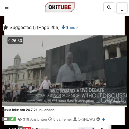
Suggested () (Page 205)
Runter
0:26:30
David Icke am 24.7.21 in London
318 Ansichten
5 Jahre her
OKiNEWS