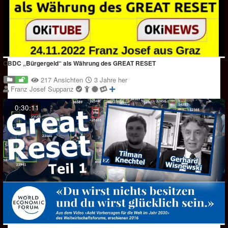
CBDC „Bürgergeld“ als Währung des GREAT RESET
217 Ansichten
3 Jahre her
Franz Josef Suppanz
0:30:11