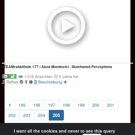
#TEAMrabbithole 177 | Akos Mondovici - Illuminated Perceptions
1,016 Ansichten
5 Jahre her
Raffael
Beschreibung
195
196
197
198
199
200
201
(current)
205
202
203
204
I want all the cookies and never to see this query