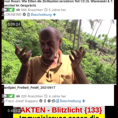
Great Reset: Wie Eliten die Zivilisation zerstören Teil 1/2 (G. Wisnewski & T.
Knechtel im Gespräch)
566 Ansichten
5 Jahre her
OKiNEWS
Beschreibung
0:09:24
PlanSpiel_Freiheit_Feld4_20210917
220 Ansichten
4 Jahre her
Franz Josef Suppanz
Beschreibung
0:40:03