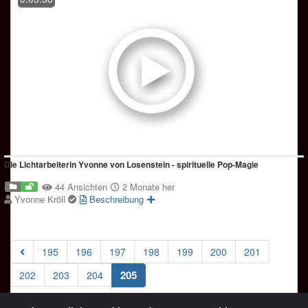
Die Lichtarbeiterin Yvonne von Losenstein - spirituelle Pop-Magie
44 Ansichten
2 Monate her
Yvonne Kröll
Beschreibung
195
196
197
198
199
200
201
(current)
205
202
203
204