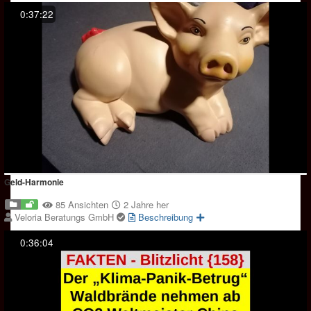
0:37:22
Geld-Harmonie
85 Ansichten
2 Jahre her
Veloria Beratungs GmbH
Beschreibung
0:36:04