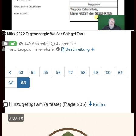
25 März 2022 Tagesenergie Weißer Spiegel Ton 1
140 Ansichten
4 Jahre her
Franz Leopold Hinterndorfer
Beschreibung
53
54
55
56
57
58
59
60
61
(current)
63
62
Hinzugefügt am (älteste) (Page 205)
Runter
0:09:18