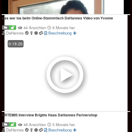
was war los beim Online-Stammtisch DaHannes Video von Yvonne
44 Ansichten
6 Monate her
DaHannes
Beschreibung
0:18:26
ARTEMIS Interview Brigitte Haas DaHannes Partnershop
48 Ansichten
5 Monate her
DaHannes
Beschreibung