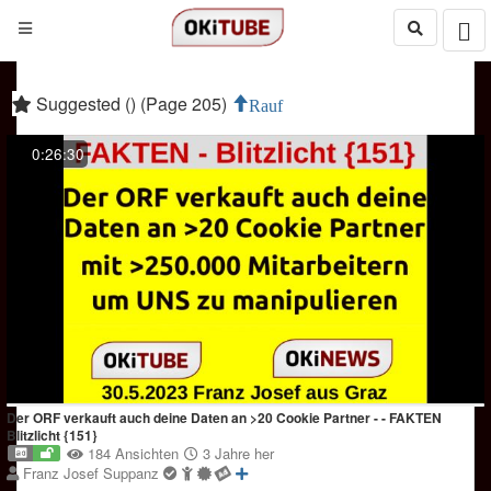
Suggested () (Page 205)
Rauf
0:26:30
Der ORF verkauft auch deine Daten an >20 Cookie Partner - - FAKTEN
Blitzlicht {151}
184 Ansichten
3 Jahre her
Franz Josef Suppanz