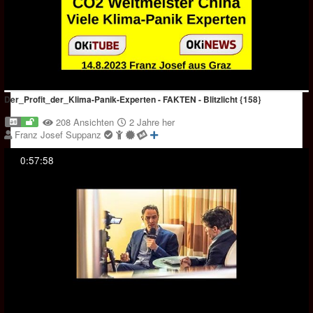
Der_Profit_der_Klima-Panik-Experten - FAKTEN - Blitzlicht {158}
208 Ansichten
2 Jahre her
Franz Josef Suppanz
0:57:58