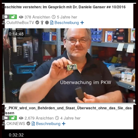
Geschichte verstehen: Im Gespräch mit Dr. Daniele Ganser ## 10/2016
378 Ansichten
5 Jahre her
OutoftheBoxTV
Beschreibung
0:14:48
Ihr_PKW_wird_von_Behörden_und_Staat_Überwacht_ohne_das_Sie_das
wissen
2,679 Ansichten
4 Jahre her
OKiNEWS
Beschreibung
0:32:32