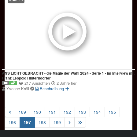
ANS LICHT GEBRACHT - die Magie der Wahl 2024 - Serie 1 - im Interview mit
Franz Leopold Hinterndorfer
217 Ansichten
2 Jahre her
Yvonne Kröll
Beschreibung
189
190
191
192
193
194
195
(current)
197
196
198
199