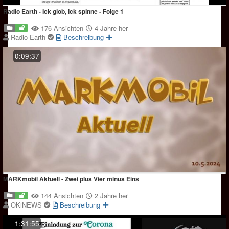
Radio Earth - Ick glob, ick spinne - Folge 1
176 Ansichten
4 Jahre her
Radio Earth
Beschreibung
0:09:37
MARKmobil Aktuell - Zwei plus Vier minus Eins
144 Ansichten
2 Jahre her
OKiNEWS
Beschreibung
1:31:55