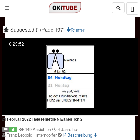
Suggested () (Page 197)
Runter
0:29:52
21 Februar 2022 Tagesenergie Niwanes Ton 2
149 Ansichten
4 Jahre her
Franz Leopold Hinterndorfer
Beschreibung