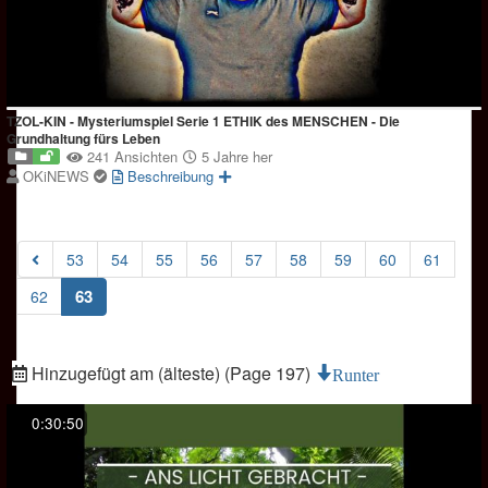
TZOL-KIN - Mysteriumspiel Serie 1 ETHIK des MENSCHEN - Die
Grundhaltung fürs Leben
241 Ansichten
5 Jahre her
OKiNEWS
Beschreibung
53
54
55
56
57
58
59
60
61
(current)
63
62
Hinzugefügt am (älteste) (Page 197)
Runter
0:30:50