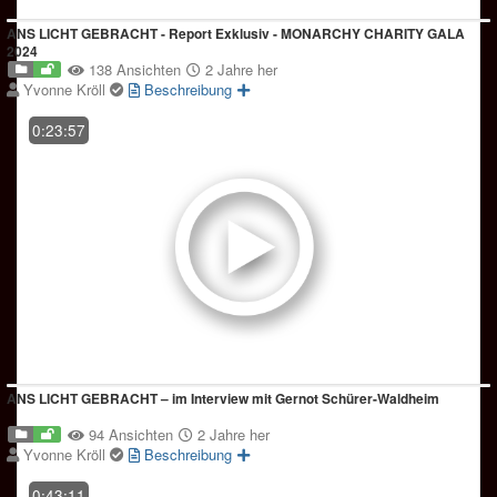
ANS LICHT GEBRACHT - Report Exklusiv - MONARCHY CHARITY GALA
2024
138 Ansichten
2 Jahre her
Yvonne Kröll
Beschreibung
0:23:57
ANS LICHT GEBRACHT – im Interview mit Gernot Schürer-Waldheim
94 Ansichten
2 Jahre her
Yvonne Kröll
Beschreibung
0:43:11