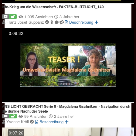
Info-Krieg um die Wissenschaft - FAKTEN-BLITZLICHT_140
1,035 Ansichten
3 Jahre her
Franz Josef Suppanz
Beschreibung
0:09:32
ANS LICHT GEBRACHT Serie 8 - Magdalena Gschnitzer - Navigation durch
die dunkle Nacht der Seele
99 Ansichten
2 Jahre her
Yvonne Kröll
Beschreibung
0:07:26