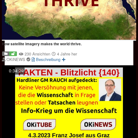
How satellite imagery makes the world thrive.
230 Ansichten
4 Jahre her
OKiNEWS
Beschreibung
0:34:29