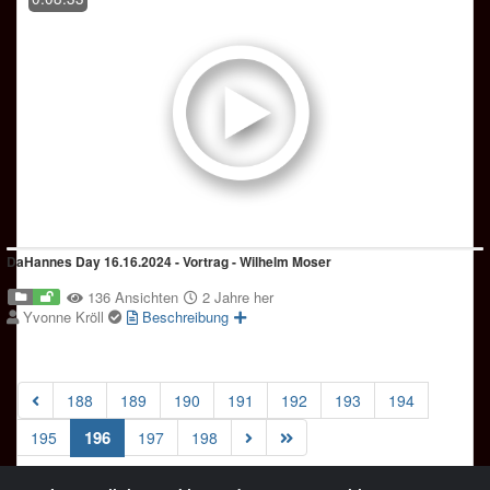
DaHannes Day 16.16.2024 - Vortrag - Wilhelm Moser
136 Ansichten
2 Jahre her
Yvonne Kröll
Beschreibung
188
189
190
191
192
193
194
(current)
196
195
197
198