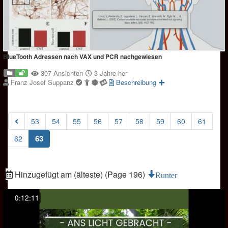
BlueTooth Adressen nach VAX und PCR nachgewiesen
307 Ansichten
3 Jahre her
Franz Josef Suppanz
Beschreibung
53
54
55
56
57
58
59
60
61
(current)
63
62
Hinzugefügt am (älteste) (Page 196)
Runter
0:12:11