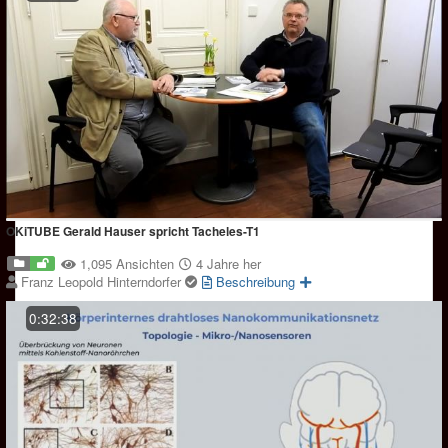
OKiTUBE Gerald Hauser spricht Tacheles-T1
1,095 Ansichten
4 Jahre her
Franz Leopold Hinterndorfer
Beschreibung
0:32:38