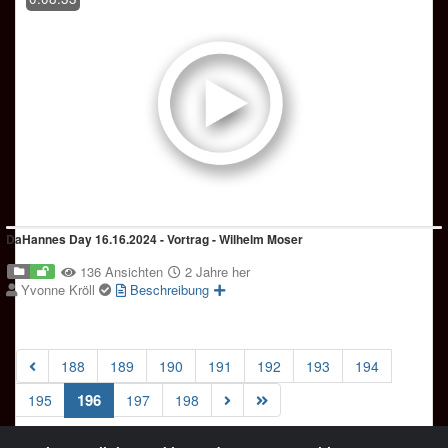
DaHannes Day 16.16.2024 - Vortrag - Wilhelm Moser
136 Ansichten
2 Jahre her
Yvonne Kröll
Beschreibung
188
189
190
191
192
193
194
(current)
196
195
197
198