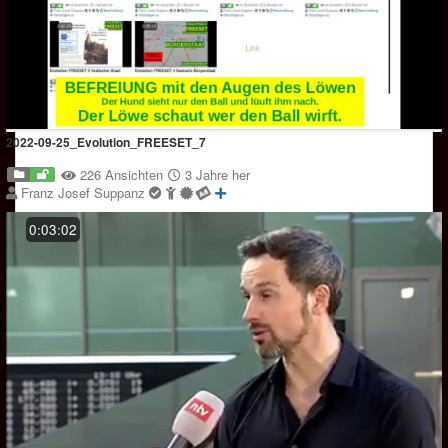
2022-09-25_Evolution_FREESET_7
226 Ansichten
3 Jahre her
Franz Josef Suppanz
0:03:02