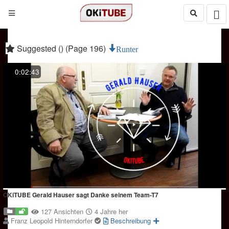
Suggested () (Page 196)
Runter
0:02:43
OKiTUBE Gerald Hauser sagt Danke seinem Team-T7
127 Ansichten
4 Jahre her
Franz Leopold Hinterndorfer
Beschreibung