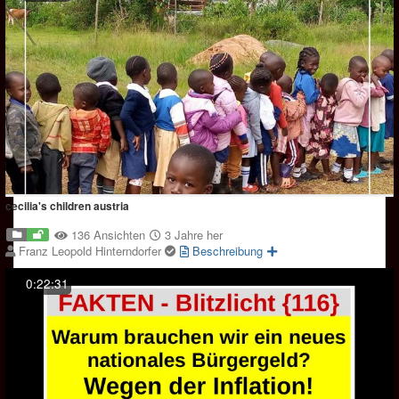
cecilia's children austria
136 Ansichten
3 Jahre her
Franz Leopold Hinterndorfer
Beschreibung
0:22:31