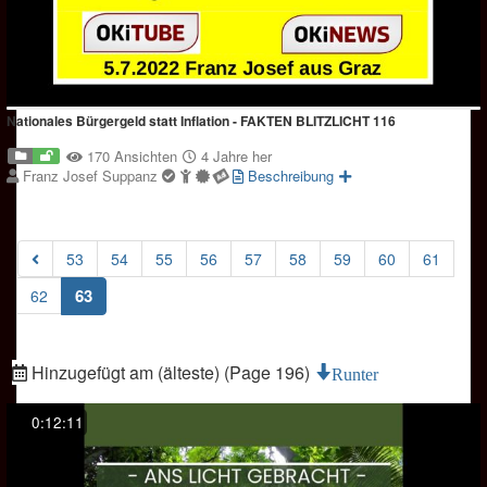
Nationales Bürgergeld statt Inflation - FAKTEN BLITZLICHT 116
170 Ansichten
4 Jahre her
Franz Josef Suppanz
Beschreibung
53
54
55
56
57
58
59
60
61
(current)
63
62
Hinzugefügt am (älteste) (Page 196)
Runter
0:12:11