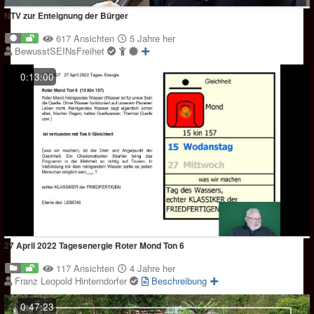
NTV zur Enteignung der Bürger
617 Ansichten
5 Jahre her
BewusstSEINsFreihet
0:13:00
27 April 2022 Tagesenergie Roter Mond Ton 6
117 Ansichten
4 Jahre her
Franz Leopold Hinterndorfer
Beschreibung
0:47:23