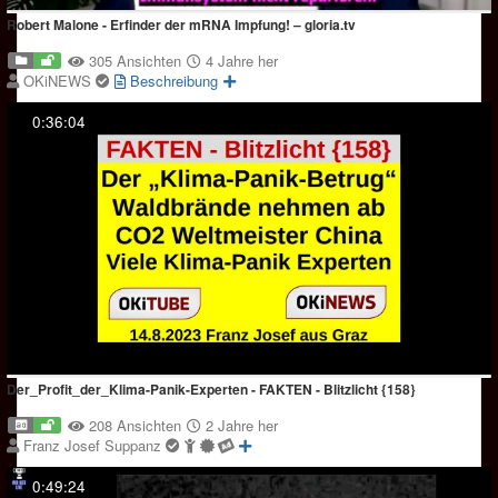
Robert Malone - Erfinder der mRNA Impfung! – gloria.tv
305 Ansichten
4 Jahre her
OKiNEWS
Beschreibung
0:36:04
Der_Profit_der_Klima-Panik-Experten - FAKTEN - Blitzlicht {158}
208 Ansichten
2 Jahre her
Franz Josef Suppanz
0:49:24