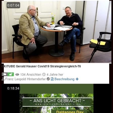
0:07:04
OKiTUBE Gerald Hauser Covid19 Strategievergleich-T6
134 Ansichten
4 Jahre her
Franz Leopold Hinterndorfer
Beschreibung
0:18:34