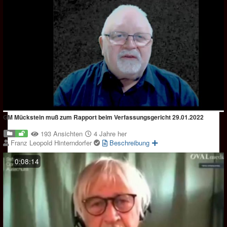
GM Mückstein muß zum Rapport beim Verfassungsgericht 29.01.2022
193 Ansichten
4 Jahre her
Franz Leopold Hinterndorfer
Beschreibung
0:08:14