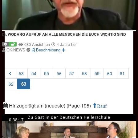
Dr. WODARG AUFRUF AN ALLE MENSCHEN DIE EUCH WICHTIG SIND
680 Ansichten
4 Jahre her
OKiNEWS
Beschreibung
53
54
55
56
57
58
59
60
61
(current)
63
62
Hinzugefügt am (neueste) (Page 195)
Rauf
0:38:17