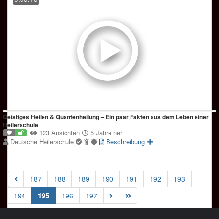
Geistiges Heilen & Quantenheilung – Ein paar Fakten aus dem Leben einer
Heilerschule
123 Ansichten
5 Jahre her
Deutsche Heilerschule
Beschreibung
187
188
189
190
191
192
193
(current)
195
194
196
197