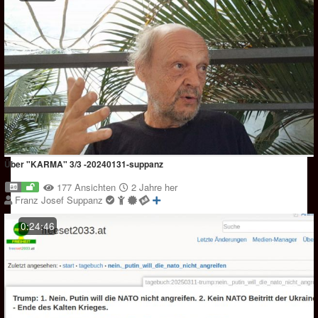
Über "KARMA" 3/3 -20240131-suppanz
177 Ansichten
2 Jahre her
Franz Josef Suppanz
0:24:46