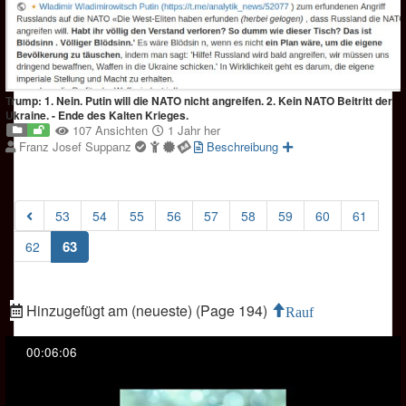
Trump: 1. Nein. Putin will die NATO nicht angreifen. 2. Kein NATO Beitritt der
Ukraine. - Ende des Kalten Krieges.
107 Ansichten
1 Jahr her
Franz Josef Suppanz
Beschreibung
53
54
55
56
57
58
59
60
61
(current)
63
62
Hinzugefügt am (neueste) (Page 194)
Rauf
00:06:06