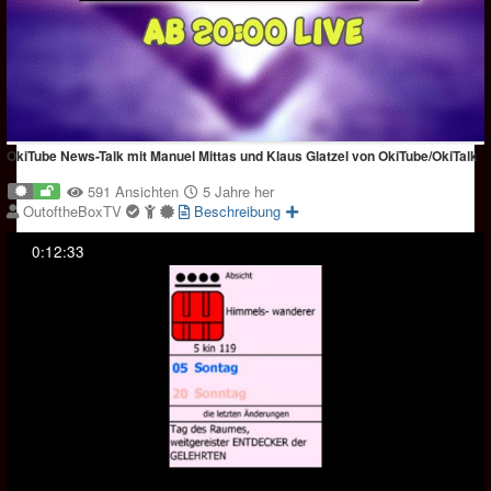
OkiTube News-Talk mit Manuel Mittas und Klaus Glatzel von OkiTube/OkiTalk
591 Ansichten
5 Jahre her
OutoftheBoxTV
Beschreibung
0:12:33