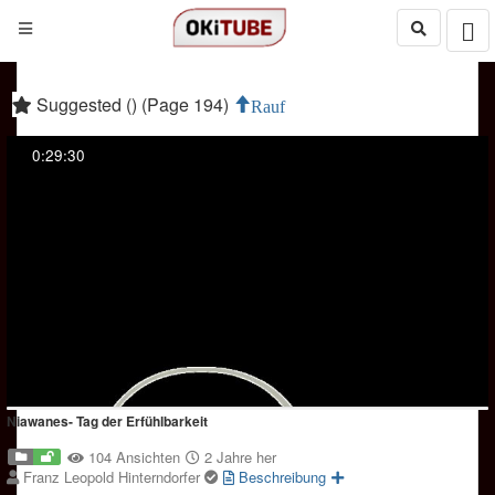
Suggested () (Page 194)
Rauf
0:29:30
Niawanes- Tag der Erfühlbarkeit
104 Ansichten
2 Jahre her
Franz Leopold Hinterndorfer
Beschreibung