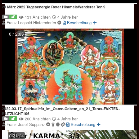
20 März 2022 Tagesenergie Roter HimmelsWanderer Ton 9
131 Ansichten
4 Jahre her
Franz Leopold Hinterndorfer
Beschreibung
0:12:03
2022-03-17_Spiritualität_im_Osten-Gebete_an_21_Taras-FAKTEN-
BLITZLICHT106
200 Ansichten
4 Jahre her
Franz Josef Suppanz
Beschreibung
0:21:14