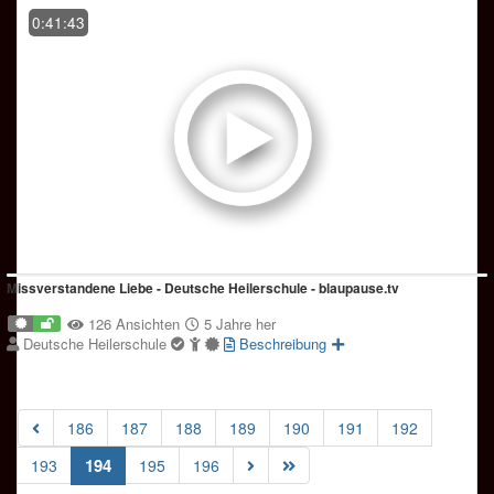
0:41:43
Missverstandene Liebe - Deutsche Heilerschule - blaupause.tv
126 Ansichten
5 Jahre her
Deutsche Heilerschule
Beschreibung
186
187
188
189
190
191
192
(current)
194
193
195
196