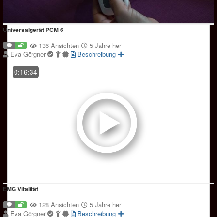
Universalgerät PCM 6
136 Ansichten
5 Jahre her
Eva Görgner
Beschreibung
0:16:34
EMG Vitalität
128 Ansichten
5 Jahre her
Eva Görgner
Beschreibung