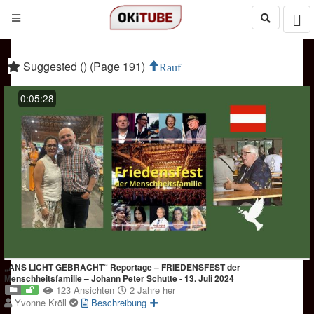
Suggested () (Page 191)
Rauf
0:05:28
„ANS LICHT GEBRACHT“ Reportage – FRIEDENSFEST der
Menschheitsfamilie – Johann Peter Schutte - 13. Juli 2024
123 Ansichten
2 Jahre her
Yvonne Kröll
Beschreibung