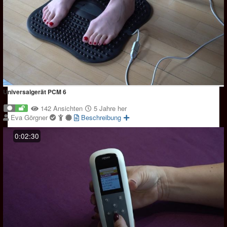
Universalgerät PCM 6
142 Ansichten
5 Jahre her
Eva Görgner
Beschreibung
0:02:30