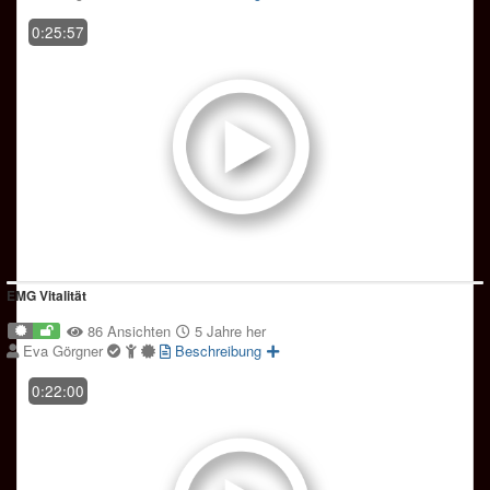
0:25:57
EMG Vitalität
86 Ansichten
5 Jahre her
Eva Görgner
Beschreibung
0:22:00