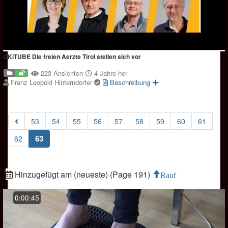
OKiTUBE Die freien Aerzte Tirol stellen sich vor
223 Ansichten
4 Jahre her
Franz Leopold Hinterndorfer
Beschreibung
53
54
55
56
57
58
59
60
61
(current)
63
62
Hinzugefügt am (neueste) (Page 191)
Rauf
0:00:45