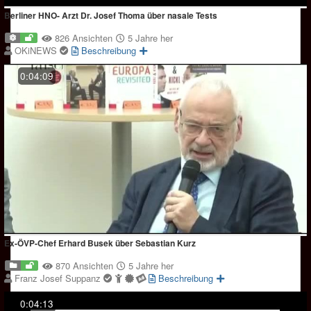
Berliner HNO- Arzt Dr. Josef Thoma über nasale Tests
826 Ansichten
5 Jahre her
OKiNEWS
Beschreibung
0:04:09
Ex-ÖVP-Chef Erhard Busek über Sebastian Kurz
870 Ansichten
5 Jahre her
Franz Josef Suppanz
Beschreibung
0:04:13