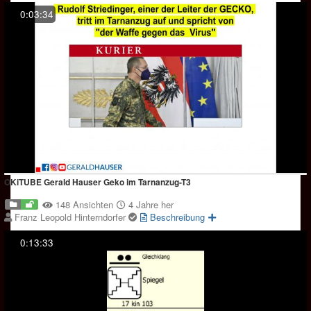
0:03:34
OKiTUBE Gerald Hauser Geko im Tarnanzug-T3
148 Ansichten
4 Jahre her
Franz Leopold Hinterndorfer
Beschreibung
0:13:33