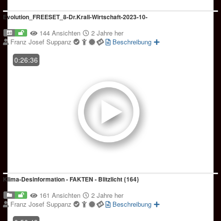
Evolution_FREESET_8-Dr.Krall-Wirtschaft-2023-10-
144 Ansichten
2 Jahre her
Franz Josef Suppanz
Beschreibung
0:26:36
Klima-Desinformation - FAKTEN - Blitzlicht {164}
161 Ansichten
2 Jahre her
Franz Josef Suppanz
Beschreibung