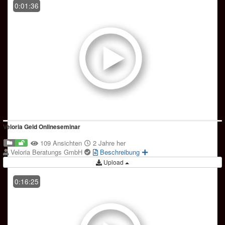
0:01:36
Veloria Geld Onlineseminar
109 Ansichten
2 Jahre her
Veloria Beratungs GmbH
Beschreibung
Upload
0:16:25