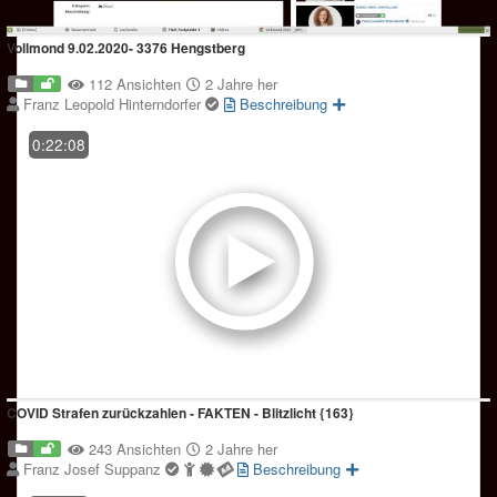
Vollmond 9.02.2020- 3376 Hengstberg
112 Ansichten
2 Jahre her
Franz Leopold Hinterndorfer
Beschreibung
0:22:08
COVID Strafen zurückzahlen - FAKTEN - Blitzlicht {163}
243 Ansichten
2 Jahre her
Franz Josef Suppanz
Beschreibung