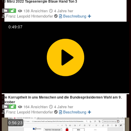
13 März 2022 Tagesenergie Blaue Hand Ton 3
138 Ansichten
4 Jahre her
Franz Leopold Hinterndorfer
Beschreibung
0:49:07
Die Korruptheit in uns Menschen und die Bundespräsidenten Wahl am 9.
Oktober
164 Ansichten
4 Jahre her
Franz Leopold Hinterndorfer
Beschreibung
0:56:23