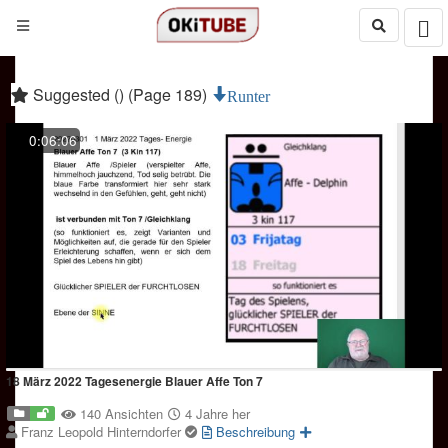
Suggested () (Page 189)
Runter
0:06:06
18 März 2022 Tagesenergie Blauer Affe Ton 7
140 Ansichten
4 Jahre her
Franz Leopold Hinterndorfer
Beschreibung