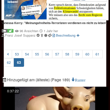
Vanessa Kerry: "Meinungsfreiheits-Terroristen verdienen es nicht zu leben"
96 Ansichten
1 Jahr her
Franz Josef Suppanz
Beschreibung
53
54
55
56
57
58
59
60
61
(current)
63
62
Hinzugefügt am (älteste) (Page 189)
Runter
0:37:22