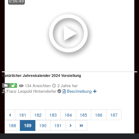
0:56:49
Natürlicher Jahreskalender 2024 Vorstellung
134 Ansichten
2 Jahre her
Franz Leopold Hinterndorfer
Beschreibung
181
182
183
184
185
186
187
(current)
189
188
190
191