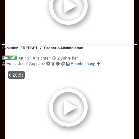
Evolution_FREESET_7_Szenario-Minimalstaat
137 Ansichten
2 Jahre her
Franz Josef Suppanz
Beschreibung
0:20:51