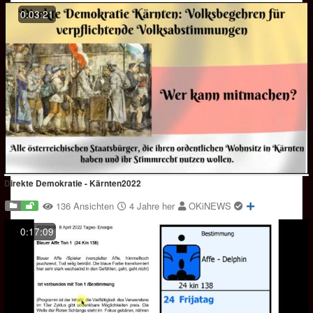
0:03:21
Direkte Demokratie - Kärnten2022
136 Ansichten
4 Jahre her
OKiNEWS
0:17:09