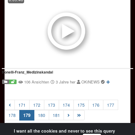
Bonelli-Franz_Medizinskandal
106 Ansichten
3 Jahre her
OKiNEWS
171
172
173
174
175
176
177
(current)
179
178
180
181
I want all the cookies and never to see this query