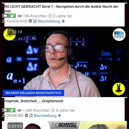
ANS LICHT GEBRACHT Serie 7 - Navigation durch die dunkle Nacht der
Seele
156 Ansichten
2 Jahre her
Yvonne Kröll
Beschreibung
0:13:14
Dringende_Botschaft_-_Graphenoxid
1,495 Ansichten
5 Jahre her
OKiNEWS
Beschreibung
0:20:53