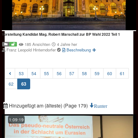
Vorstellung Kandidat Mag. Robert Marschall zur BP Wahl 2022 Teil 1
185 Ansichten
4 Jahre her
Franz Leopold Hinterndorfer
Beschreibung
53
54
55
56
57
58
59
60
61
(current)
63
62
Hinzugefügt am (älteste) (Page 179)
Runter
1:09:19