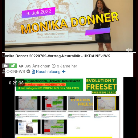
Monika Donner 20220709-Vortrag-Neutralität - UKRAINE-1WK
395 Ansichten
3 Jahre her
OKiNEWS
Beschreibung
0:29:06