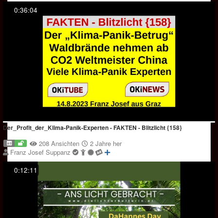
0:36:04
Der_Profit_der_Klima-Panik-Experten - FAKTEN - Blitzlicht {158}
208 Ansichten
2 Jahre her
Franz Josef Suppanz
0:12:11