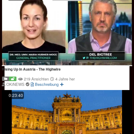
Rising Up In Austria - The Highwire
219 Ansichten
4 Jahre her
OKiNEWS
Beschreibung
0:23:40