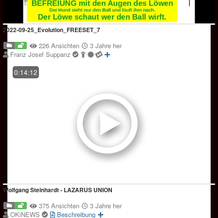
2022-09-25_Evolution_FREESET_7
226 Ansichten
3 Jahre her
Franz Josef Suppanz
0:14:12
Wolfgang Steinhardt - LAZARUS UNION
375 Ansichten
3 Jahre her
OKiNEWS
Beschreibung