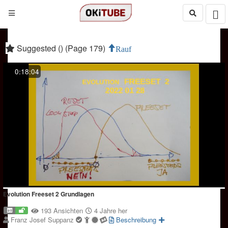
Suggested () (Page 179)
Rauf
0:18:04
Evolution Freeset 2 Grundlagen
193 Ansichten
4 Jahre her
Franz Josef Suppanz
Beschreibung