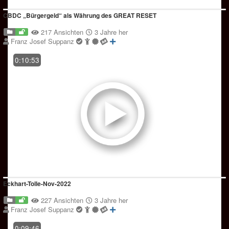
CBDC „Bürgergeld“ als Währung des GREAT RESET
217 Ansichten
3 Jahre her
Franz Josef Suppanz
0:10:53
Eckhart-Tolle-Nov-2022
227 Ansichten
3 Jahre her
Franz Josef Suppanz
0:09:46