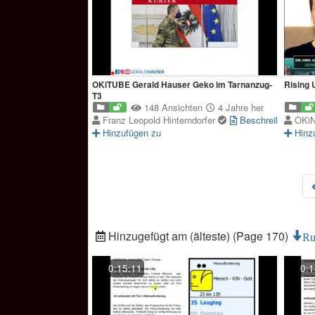
OKiTUBE Gerald Hauser Geko im Tarnanzug-
Rising 
T3
148 Ansichten
4 Jahre her
Franz Leopold Hinterndorfer
Beschreibung
OKi
Hinzufügen zu
Hinz
Hinzugefügt am (älteste) (Page 170)
Ru
0:15:11
0:1