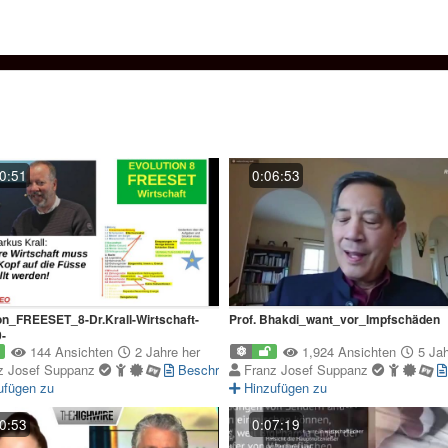
0:51
0:06:53
on_FREESET_8-Dr.Krall-Wirtschaft-
Prof. Bhakdi_want_vor_Impfschäden
-
144 Ansichten
2 Jahre her
1,924 Ansichten
5 Jah
z Josef Suppanz
Beschreibung
Franz Josef Suppanz
ufügen zu
Hinzufügen zu
0:53
0:07:19