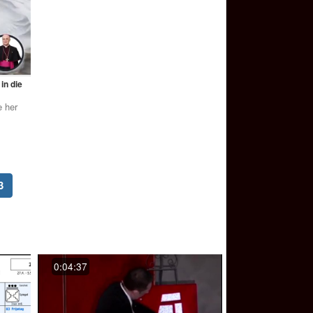
in die
 her
(current)
3
0:04:37