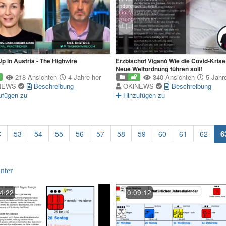
Up In Austria - The Highwire
Erzbischof Viganò Wie die Covid-Krise 
Neue Weltordnung führen soll!
218 Ansichten
4 Jahre her
340 Ansichten
5 Jahre
NEWS
Beschreibung
OKiNEWS
Beschreibung
ufügen zu
Hinzufügen zu
6
53
54
55
56
57
58
59
60
61
62
nter
4:22
0:09:12