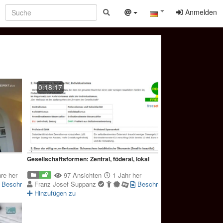
Anmelden
0:18:17
Gesellschaftsformen: Zentral, föderal, lokal
re her
97 Ansichten
1 Jahr her
Beschreibung
Franz Josef Suppanz
Beschreibung
Hinzufügen zu