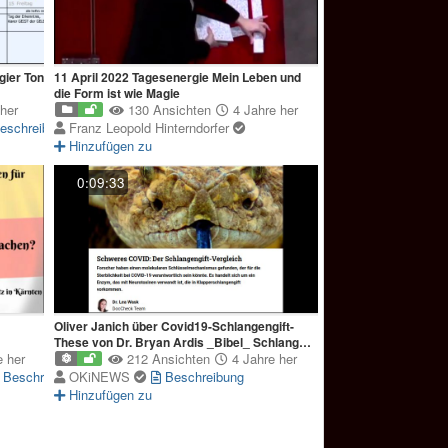
gier Ton
11 April 2022 Tagesenergie Mein Leben und
die Form ist wie Magie
her
130 Ansichten
4 Jahre her
eschreibung
Franz Leopold Hinterndorfer
Hinzufügen zu
0:09:33
Oliver Janich über Covid19-Schlangengift-
These von Dr. Bryan Ardis _Bibel_ Schlange_
 her
Trinkwasser
212 Ansichten
4 Jahre her
Beschreibung
OKiNEWS
Beschreibung
Hinzufügen zu