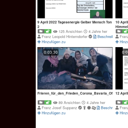
9 April 2022 Tagesenergie Gelber Mensch Ton
10 Apri
2
Himmel
125 Ansichten
4 Jahre her
Franz Leopold Hinterndorfer
Beschreibung
Fran
Hinzufügen zu
Hinz
0:03:30
0:0
Frieren_für_den_Frieden_Corona_Bavaria_Offizielles_
12 Apri
89 Ansichten
4 Jahre her
Franz Josef Suppanz
Beschreibung
Fran
Hinzufügen zu
Hinz