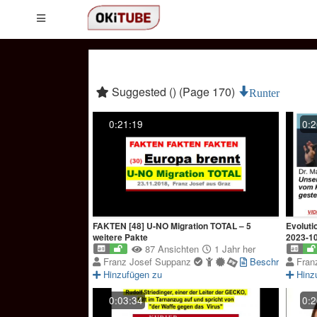
Suggested () (Page 170)
Runter
0:21:19
0:2
FAKTEN [48] U-NO Migration TOTAL – 5
Evoluti
weitere Pakte
2023-10
87 Ansichten
1 Jahr her
Franz Josef Suppanz
Beschreibung
Fran
Hinzufügen zu
Hinz
0:03:34
0:2