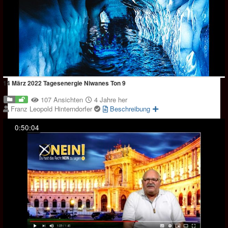
14 März 2022 Tagesenergie Niwanes Ton 9
107 Ansichten
4 Jahre her
Franz Leopold Hinterndorfer
Beschreibung
0:50:04