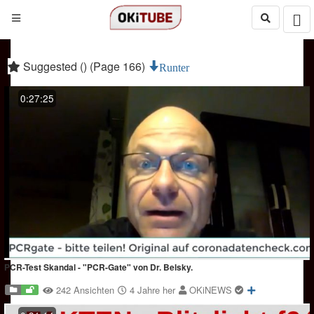
Suggested () (Page 166)
Runter
0:27:25
PCR-Test Skandal - "PCR-Gate" von Dr. Belsky.
242 Ansichten
4 Jahre her
OKiNEWS