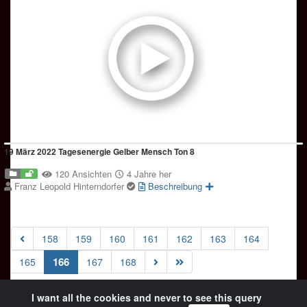
19 März 2022 Tagesenergie Gelber Mensch Ton 8
120 Ansichten
4 Jahre her
Franz Leopold Hinterndorfer
Beschreibung
158
159
160
161
162
163
164
(current)
166
165
167
168
I want all the cookies and never to see this query