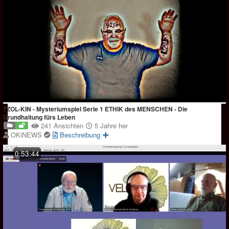
TZOL-KIN - Mysteriumspiel Serie 1 ETHIK des MENSCHEN - Die
Grundhaltung fürs Leben
241 Ansichten
5 Jahre her
OKiNEWS
Beschreibung
0:53:44