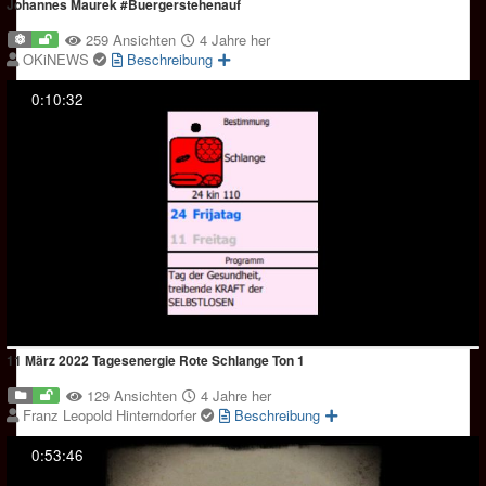
Johannes Maurek #Buergerstehenauf
259 Ansichten
4 Jahre her
OKiNEWS
Beschreibung
0:10:32
11 März 2022 Tagesenergie Rote Schlange Ton 1
129 Ansichten
4 Jahre her
Franz Leopold Hinterndorfer
Beschreibung
0:53:46