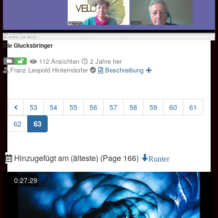
Die Glucksbringer
112 Ansichten
2 Jahre her
Franz Leopold Hinterndorfer
Beschreibung
53
54
55
56
57
58
59
60
61
(current)
63
62
Hinzugefügt am (älteste) (Page 166)
Runter
0:27:29