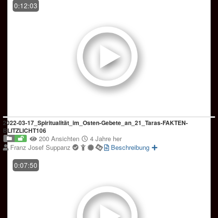
0:12:03
2022-03-17_Spiritualität_im_Osten-Gebete_an_21_Taras-FAKTEN-
BLITZLICHT106
200 Ansichten
4 Jahre her
Franz Josef Suppanz
Beschreibung
0:07:50