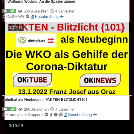
Dr. Wolfgang Wodarg. An die Spaziergänger
636 Ansichten
4 Jahre her
OKiNEWS
Beschreibung
0:42:14
einheit.at als Neubeginn - FAKTEN-BLITZLICHT101
266 Ansichten
4 Jahre her
Franz Josef Suppanz
Beschreibung
0:10:29