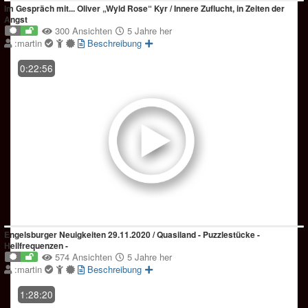
Im Gespräch mit... Oliver „Wyld Rose“ Kyr / Innere Zuflucht, in Zeiten der
Angst
300 Ansichten
5 Jahre her
:martin
Beschreibung
0:22:56
Engelsburger Neuigkeiten 29.11.2020 / Quasiland - Puzzlestücke -
Heilfrequenzen -
574 Ansichten
5 Jahre her
:martin
Beschreibung
1:28:20