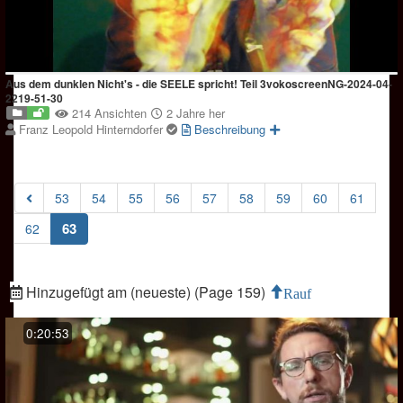
Aus dem dunklen Nicht's - die SEELE spricht! Teil 3vokoscreenNG-2024-04-
2219-51-30
214 Ansichten
2 Jahre her
Franz Leopold Hinterndorfer
Beschreibung
53
54
55
56
57
58
59
60
61
(current)
63
62
Hinzugefügt am (neueste) (Page 159)
Rauf
0:20:53