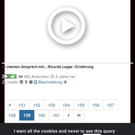
Im zweiten Gespräch mit... Ricardo Leppe / Ernährung
663 Ansichten
5 Jahre her
:martin
Beschreibung
151
152
153
154
155
156
157
(current)
159
158
160
161
I want all the cookies and never to see this query