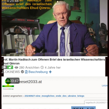
0:25:48
Prof. Martin Haditsch zum Offenen Brief des israelischen Wissenschaftlers
Ehud Qimron
280 Ansichten
4 Jahre her
OKiNEWS
Beschreibung
0:33:42