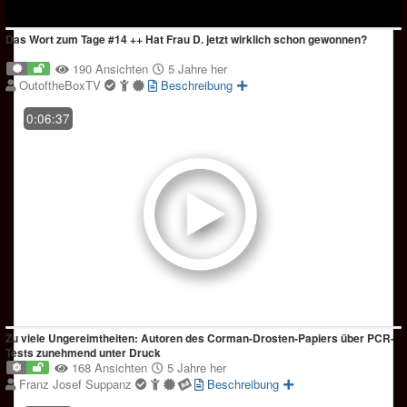
Das Wort zum Tage #14 ++ Hat Frau D. jetzt wirklich schon gewonnen?
190 Ansichten
5 Jahre her
OutoftheBoxTV
Beschreibung
0:06:37
Zu viele Ungereimtheiten: Autoren des Corman-Drosten-Papiers über PCR-
Tests zunehmend unter Druck
168 Ansichten
5 Jahre her
Franz Josef Suppanz
Beschreibung