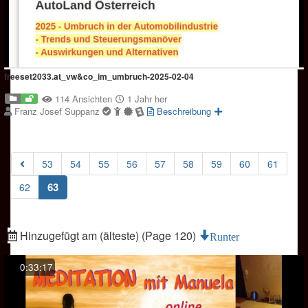
freeset2033.at_vw&co_im_umbruch-2025-02-04
114 Ansichten
1 Jahr her
Franz Josef Suppanz
Beschreibung
53
54
55
56
57
58
59
60
61
(current)
63
62
Hinzugefügt am (älteste) (Page 120)
Runter
0:33:17