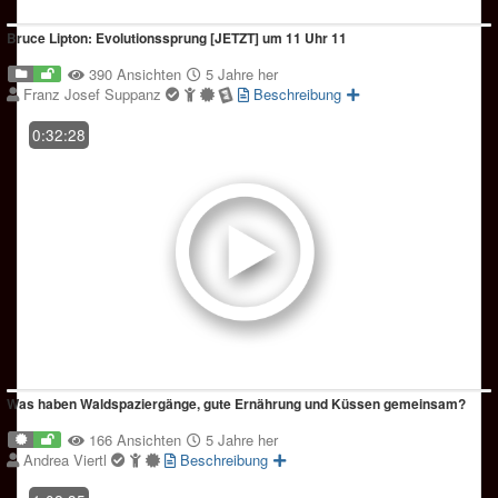
Bruce Lipton: Evolutionssprung [JETZT] um 11 Uhr 11
390 Ansichten
5 Jahre her
Franz Josef Suppanz
Beschreibung
0:32:28
Was haben Waldspaziergänge, gute Ernährung und Küssen gemeinsam?
166 Ansichten
5 Jahre her
Andrea Viertl
Beschreibung