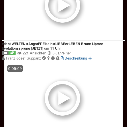
#denkWELTEN #AngstFREIsein #LIEBEerLEBEN Bruce Lipton:
Evolutionssprung [JETZT] um 11 Uhr
221 Ansichten
5 Jahre her
Franz Josef Suppanz
Beschreibung
0:05:09