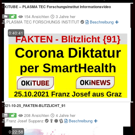
OKiTUBE -- PLASMA TEC Forschungsinstitut Informationsvideo
154 Ansichten
3 Jahre her
PLASMA TEC FORSCHUNGS INSTITUT
Beschreibung
0:40:41
2021-10-25_FAKTEN-BLITZLICHT_91
208 Ansichten
4 Jahre her
Franz Josef Suppanz
Beschreibung
0:22:58