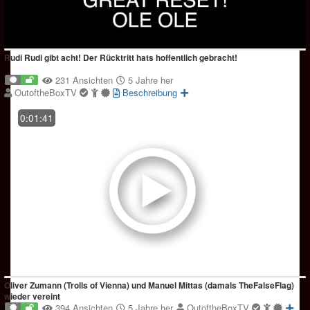
Rudi Rudi gibt acht! Der Rücktritt hats hoffentlich gebracht!
231 Ansichten
5 Jahre her
OutoftheBoxTV
Beschreibung
0:01:41
Oliver Zumann (Trolls of Vienna) und Manuel Mittas (damals TheFalseFlag)
wieder vereint
394 Ansichten
5 Jahre her
OutoftheBoxTV