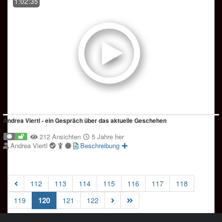
1:02:35
Andrea Viertl - ein Gespräch über das aktuelle Geschehen
212 Ansichten
5 Jahre her
Andrea Viertl
Beschreibung
112
113
114
115
116
117
118
(current)
120
119
121
122