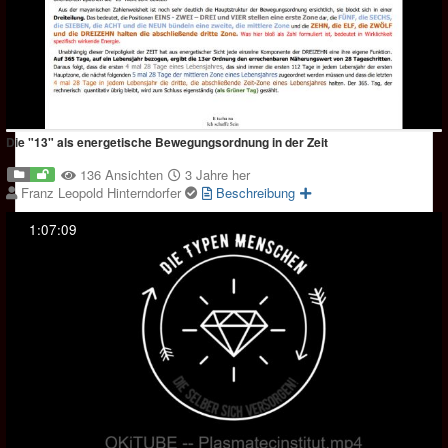
Die "13" als energetische Bewegungsordnung in der Zeit
136 Ansichten
3 Jahre her
Franz Leopold Hinterndorfer
Beschreibung
1:07:09